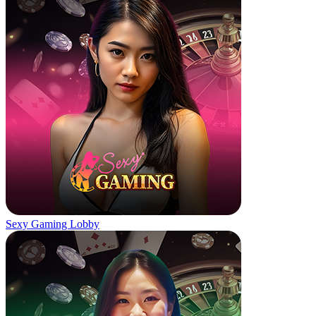
Sexy Gaming Lobby