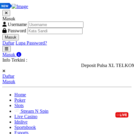
Masuk
Username
Password
Masuk
Daftar
Lupa Password?
Masuk
Info Terkini :
Deposit Pulsa XL TELKOMSEL TR
Daftar
Masuk
Home
Poker
Slots
Stream N Spin
Live Casino
Idnlive
Sportsbook
Esports