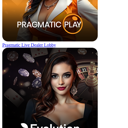
Pragmatic Live Dealer Lobby