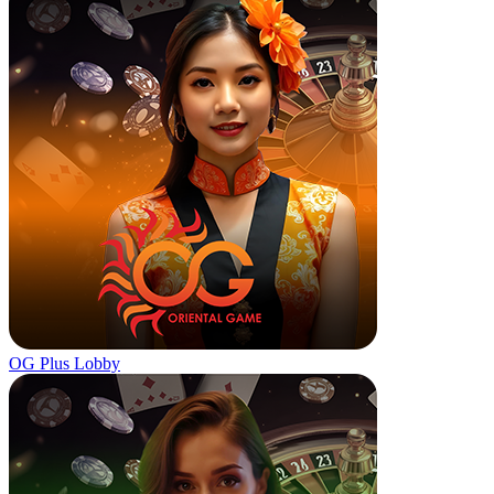
OG Plus Lobby