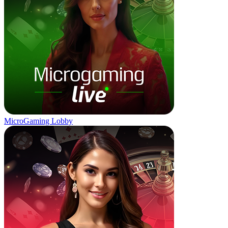
MicroGaming Lobby